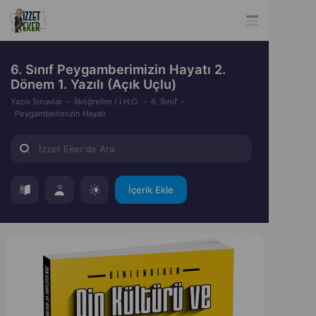
6. Sınıf Peygamberimizin Hayatı 2.
Dönem 1. Yazılı (Açık Uçlu)
Yazılı Sınavlar
İlköğretim / İ.H.O.
6. Sınıf
Peygamberimizin Hayatı
İçerik Ekle