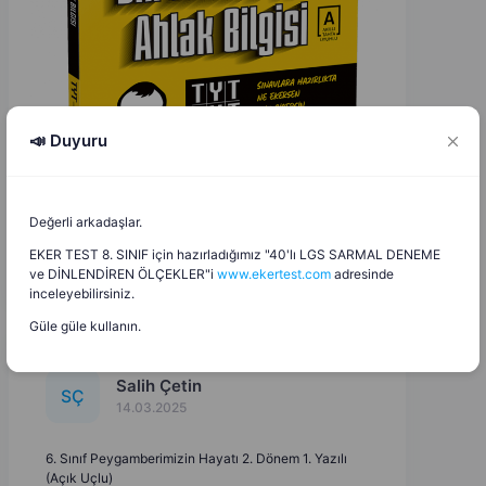
📣 Duyuru
Değerli arkadaşlar.
EKER TEST 8. SINIF için hazırladığımız "40'lı LGS SARMAL DENEME
ve DİNLENDİREN ÖLÇEKLER"i
www.ekertest.com
adresinde
inceleyebilirsiniz.
Güle güle kullanın.
Salih Çetin
S
Ç
14.03.2025
6. Sınıf Peygamberimizin Hayatı 2. Dönem 1. Yazılı
(Açık Uçlu)