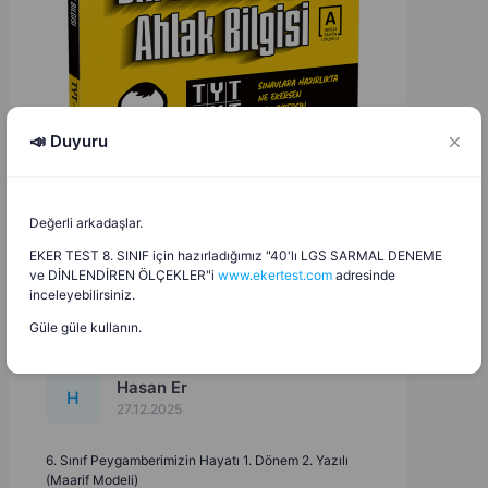
📣 Duyuru
Değerli arkadaşlar.
EKER TEST 8. SINIF için hazırladığımız "40'lı LGS SARMAL DENEME
ve DİNLENDİREN ÖLÇEKLER"i
www.ekertest.com
adresinde
inceleyebilirsiniz.
Güle güle kullanın.
Hasan Er
H
27.12.2025
6. Sınıf Peygamberimizin Hayatı 1. Dönem 2. Yazılı
(Maarif Modeli)