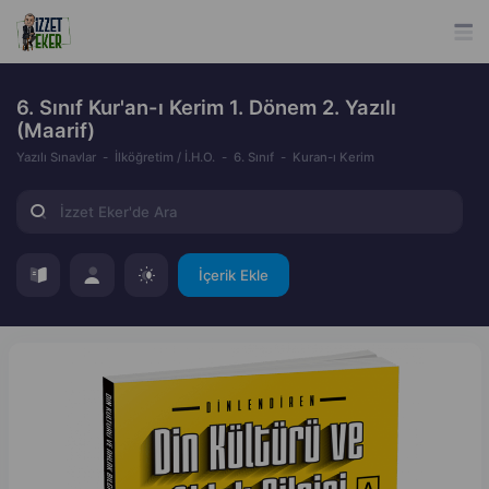
6. Sınıf Kur'an-ı Kerim 1. Dönem 2. Yazılı
(Maarif)
Yazılı Sınavlar
İlköğretim / İ.H.O.
6. Sınıf
Kuran-ı Kerim
İçerik Ekle