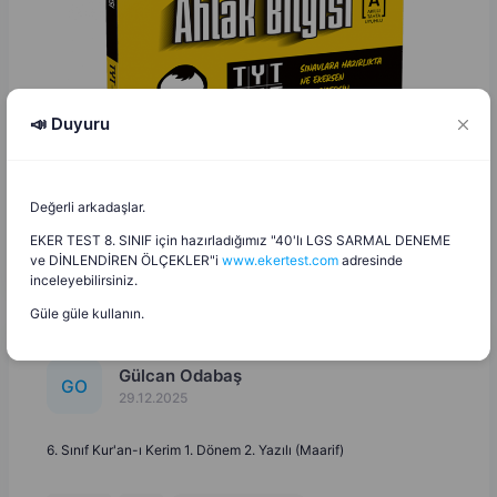
📣 Duyuru
Değerli arkadaşlar.
EKER TEST 8. SINIF için hazırladığımız "40'lı LGS SARMAL DENEME
ve DİNLENDİREN ÖLÇEKLER"i
www.ekertest.com
adresinde
inceleyebilirsiniz.
Güle güle kullanın.
Gülcan Odabaş
G
O
29.12.2025
6. Sınıf Kur'an-ı Kerim 1. Dönem 2. Yazılı (Maarif)