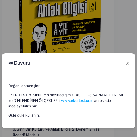
📣 Duyuru
Değerli arkadaşlar.
EKER TEST 8. SINIF için hazırladığımız "40'lı LGS SARMAL DENEME
ve DİNLENDİREN ÖLÇEKLER"i
www.ekertest.com
adresinde
inceleyebilirsiniz.
Mehmet Uçar
M
U
18.05.2026
Güle güle kullanın.
6. Sınıf Din Kültürü ve Ahlak Bilgisi 2. Dönem 2. Yazılı
(Maarif Modeli)