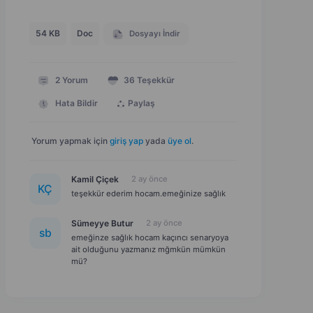
54 KB
Doc
Dosyayı İndir
2
Yorum
36
Teşekkür
Hata Bildir
Paylaş
Yorum yapmak için
giriş yap
yada
üye ol
.
Kamil Çiçek
2 ay önce
K
Ç
teşekkür ederim hocam.emeğinize sağlık
Sümeyye Butur
2 ay önce
s
b
emeğinze sağlık hocam kaçıncı senaryoya
ait olduğunu yazmanız mğmkün mümkün
mü?