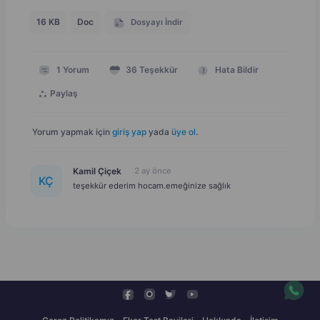
16 KB
Doc
Dosyayı İndir
1
Yorum
36
Teşekkür
Hata Bildir
Paylaş
Yorum yapmak için
giriş yap
yada
üye ol
.
Kamil Çiçek
2 ay önce
K
Ç
teşekkür ederim hocam.emeğinize sağlık