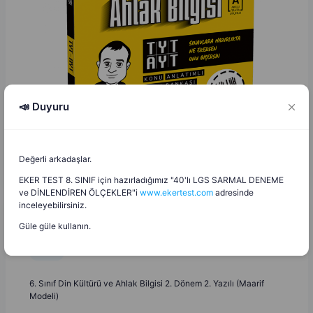
📣 Duyuru
Değerli arkadaşlar.
EKER TEST 8. SINIF için hazırladığımız "40'lı LGS SARMAL DENEME
ve DİNLENDİREN ÖLÇEKLER"i
www.ekertest.com
adresinde
inceleyebilirsiniz.
Güle güle kullanın.
Nurcan Coşkun
N
8.05.2026
6. Sınıf Din Kültürü ve Ahlak Bilgisi 2. Dönem 2. Yazılı (Maarif
Modeli)