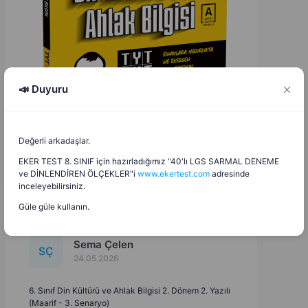
📣 Duyuru
Değerli arkadaşlar.
EKER TEST 8. SINIF için hazırladığımız "40'lı LGS SARMAL DENEME
ve DİNLENDİREN ÖLÇEKLER"i
www.ekertest.com
adresinde
inceleyebilirsiniz.
Güle güle kullanın.
Sema Çelen
S
Ç
24.05.2026
6. Sınıf Din Kültürü ve Ahlak Bilgisi 2. Dönem 2. Yazılı
(Maarif - 3. Senaryo)