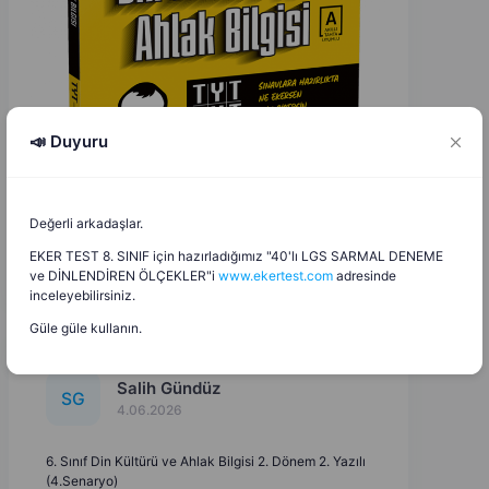
📣 Duyuru
Değerli arkadaşlar.
EKER TEST 8. SINIF için hazırladığımız "40'lı LGS SARMAL DENEME
ve DİNLENDİREN ÖLÇEKLER"i
www.ekertest.com
adresinde
inceleyebilirsiniz.
Güle güle kullanın.
Salih Gündüz
S
G
4.06.2026
6. Sınıf Din Kültürü ve Ahlak Bilgisi 2. Dönem 2. Yazılı
(4.Senaryo)