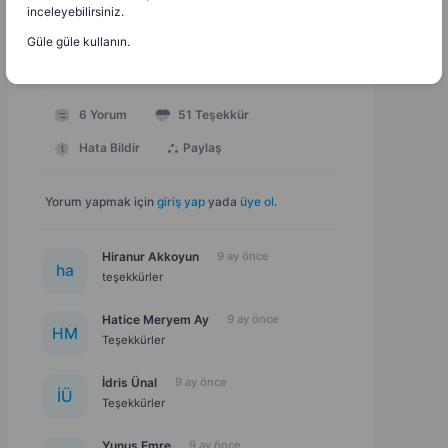
inceleyebilirsiniz.
Güle güle kullanın.
49 KB
Doc
Dosyayı İndir
6
Yorum
51
Teşekkür
Hata Bildir
Paylaş
Yorum yapmak için
giriş yap
yada
üye ol
.
Hiranur Akkoyun
9 ay önce
h
a
teşekkürler
Hatice Meryem Ay
9 ay önce
H
M
Teşekkürler
İdris Ünal
9 ay önce
İ
Ü
Teşekkürler
Yunus Emre
9 ay önce