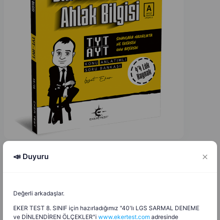
📣 Duyuru
Murat Demirtürkoğlu
M
D
28.10.2025
Değerli arkadaşlar.
6. Sınıf Din Kültürü ve Ahlak Bilgisi 1. Dönem 1. Yazılı
EKER TEST 8. SINIF için hazırladığımız "40'lı LGS SARMAL DENEME
(Maarif-Cevaplı)
ve DİNLENDİREN ÖLÇEKLER"i
www.ekertest.com
adresinde