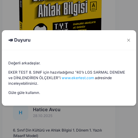
📣 Duyuru
Değerli arkadaşlar.
EKER TEST 8. SINIF için hazırladığımız "40'lı LGS SARMAL DENEME
ve DİNLENDİREN ÖLÇEKLER"i
www.ekertest.com
adresinde
inceleyebilirsiniz.
Güle güle kullanın.
Hatice Avcu
H
28.10.2025
6. Sınıf Din Kültürü ve Ahlak Bilgisi 1. Dönem 1. Yazılı
(Maarif Model)