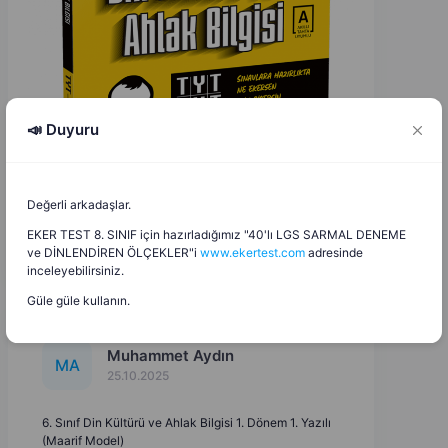
📣 Duyuru
Değerli arkadaşlar.
EKER TEST 8. SINIF için hazırladığımız "40'lı LGS SARMAL DENEME
ve DİNLENDİREN ÖLÇEKLER"i
www.ekertest.com
adresinde
inceleyebilirsiniz.
Güle güle kullanın.
Muhammet Aydın
M
A
25.10.2025
6. Sınıf Din Kültürü ve Ahlak Bilgisi 1. Dönem 1. Yazılı
(Maarif Model)