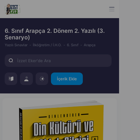
6. Sınıf Arapça 2. Dönem 2. Yazılı (3.
Senaryo)
Yazılı Sınavlar
İlköğretim / İ.H.O.
6. Sınıf
Arapça
İçerik Ekle