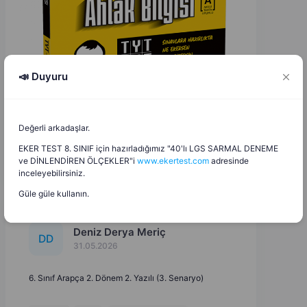
📣 Duyuru
Değerli arkadaşlar.
EKER TEST 8. SINIF için hazırladığımız "40'lı LGS SARMAL DENEME
ve DİNLENDİREN ÖLÇEKLER"i
www.ekertest.com
adresinde
inceleyebilirsiniz.
Güle güle kullanın.
Deniz Derya Meriç
D
D
31.05.2026
6. Sınıf Arapça 2. Dönem 2. Yazılı (3. Senaryo)