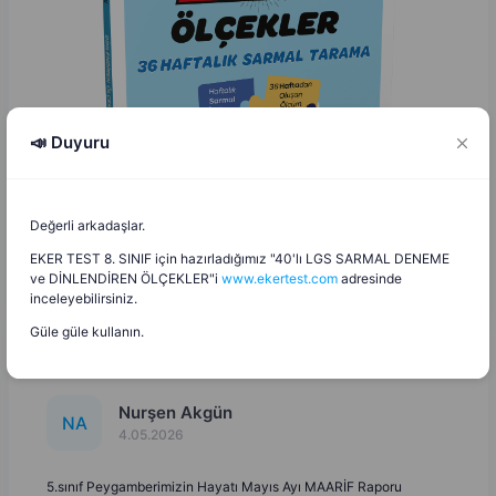
📣 Duyuru
Değerli arkadaşlar.
EKER TEST 8. SINIF için hazırladığımız "40'lı LGS SARMAL DENEME
ve DİNLENDİREN ÖLÇEKLER"i
www.ekertest.com
adresinde
inceleyebilirsiniz.
Güle güle kullanın.
Nurşen Akgün
N
A
4.05.2026
5.sınıf Peygamberimizin Hayatı Mayıs Ayı MAARİF Raporu