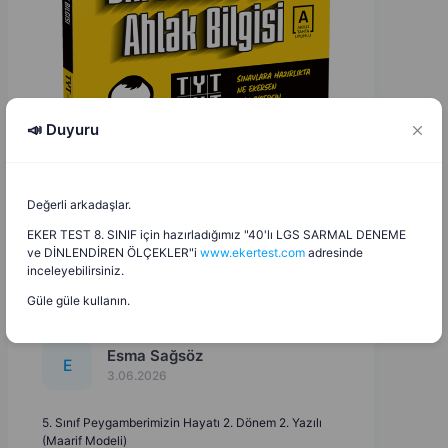
📣 Duyuru
Değerli arkadaşlar.
EKER TEST 8. SINIF için hazırladığımız "40'lı LGS SARMAL DENEME
ve DİNLENDİREN ÖLÇEKLER"i
www.ekertest.com
adresinde
inceleyebilirsiniz.
Güle güle kullanın.
Esma Sağsöz
E
3.06.2026
5. Sınıf Peygamberimizin Hayatı 2. Dönem 2. Yazılı
(Maarif Modeli)