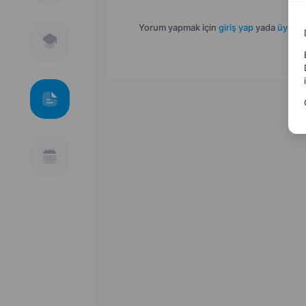
Yorum yapmak için
giriş yap
yada
üye ol
.