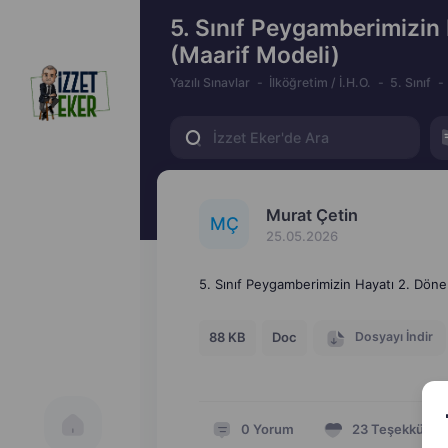
5. Sınıf Peygamberimizin 
(Maarif Modeli)
Yazılı Sınavlar
İlköğretim / İ.H.O.
5. Sınıf
Murat Çetin
M
Ç
25.05.2026
5. Sınıf Peygamberimizin Hayatı 2. Dönem
Dosyayı İndir
88 KB
Doc
0
Yorum
23
Teşekkür