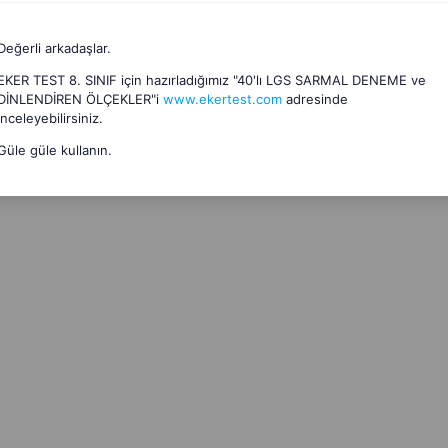
Değerli arkadaşlar.
EKER TEST 8. SINIF için hazırladığımız "40'lı LGS SARMAL DENEME ve
DİNLENDİREN ÖLÇEKLER"i
www.ekertest.com
adresinde
inceleyebilirsiniz.
Güle güle kullanın.