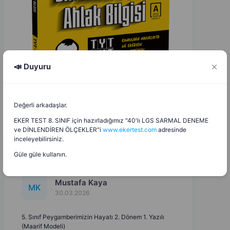
📣 Duyuru
Değerli arkadaşlar.
EKER TEST 8. SINIF için hazırladığımız "40'lı LGS SARMAL DENEME
ve DİNLENDİREN ÖLÇEKLER"i
www.ekertest.com
adresinde
inceleyebilirsiniz.
Güle güle kullanın.
Mustafa Kaya
M
K
30.03.2026
5. Sınıf Peygamberimizin Hayatı 2. Dönem 1. Yazılı
(Maarif Modeli)