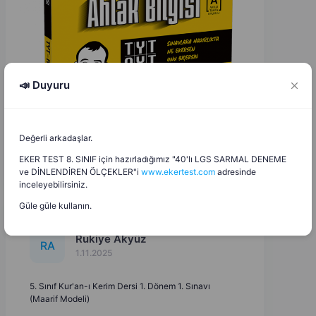
📣 Duyuru
Değerli arkadaşlar.
EKER TEST 8. SINIF için hazırladığımız "40'lı LGS SARMAL DENEME
ve DİNLENDİREN ÖLÇEKLER"i
www.ekertest.com
adresinde
inceleyebilirsiniz.
Güle güle kullanın.
Rukiye Akyüz
R
A
1.11.2025
5. Sınıf Kur'an-ı Kerim Dersi 1. Dönem 1. Sınavı
(Maarif Modeli)