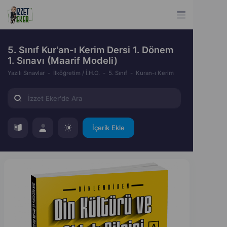
5. Sınıf Kur'an-ı Kerim Dersi 1. Dönem
1. Sınavı (Maarif Modeli)
Yazılı Sınavlar
İlköğretim / İ.H.O.
5. Sınıf
Kuran-ı Kerim
İçerik Ekle