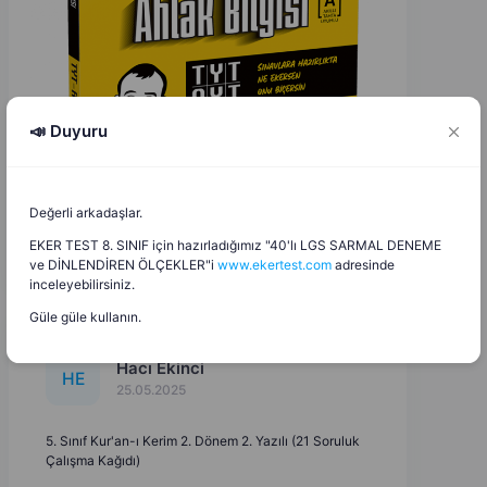
📣 Duyuru
Değerli arkadaşlar.
EKER TEST 8. SINIF için hazırladığımız "40'lı LGS SARMAL DENEME
ve DİNLENDİREN ÖLÇEKLER"i
www.ekertest.com
adresinde
inceleyebilirsiniz.
Güle güle kullanın.
Hacı Ekinci
H
E
25.05.2025
5. Sınıf Kur'an-ı Kerim 2. Dönem 2. Yazılı (21 Soruluk
Çalışma Kağıdı)