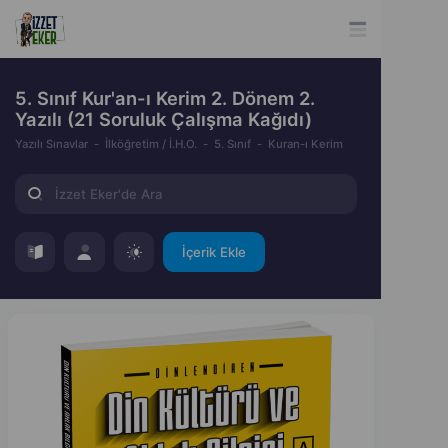
5. Sınıf Kur'an-ı Kerim 2. Dönem 2.
Yazılı (21 Soruluk Çalışma Kağıdı)
Yazılı Sınavlar
İlköğretim / İ.H.O.
5. Sınıf
Kuran-ı Kerim
İçerik Ekle