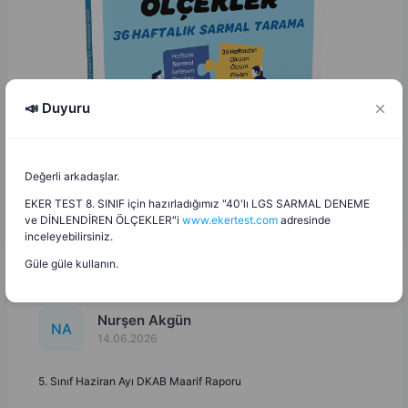
📣 Duyuru
Değerli arkadaşlar.
EKER TEST 8. SINIF için hazırladığımız "40'lı LGS SARMAL DENEME
ve DİNLENDİREN ÖLÇEKLER"i
www.ekertest.com
adresinde
inceleyebilirsiniz.
Güle güle kullanın.
Nurşen Akgün
N
A
14.06.2026
5. Sınıf Haziran Ayı DKAB Maarif Raporu