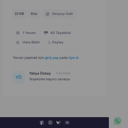
22 KB
Doc
Dosyayı İndir
1
Yorum
40
Teşekkür
Hata Bildir
Paylaş
Yorum yapmak için
giriş yap
yada
üye ol
.
Yahya Özbey
1 yıl önce
Y
Ö
Teşekürler kaçıncı senaryo