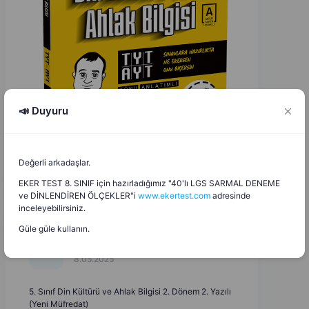
📣 Duyuru
Değerli arkadaşlar.
EKER TEST 8. SINIF için hazırladığımız "40'lı LGS SARMAL DENEME
ve DİNLENDİREN ÖLÇEKLER"i
www.ekertest.com
adresinde
inceleyebilirsiniz.
Güle güle kullanın.
Mustafa Kireçci
M
K
8.05.2025
5. Sınıf Din Kültürü ve Ahlak Bilgisi 2. Dönem 2. Yazılı
(Yeni Müfredat)