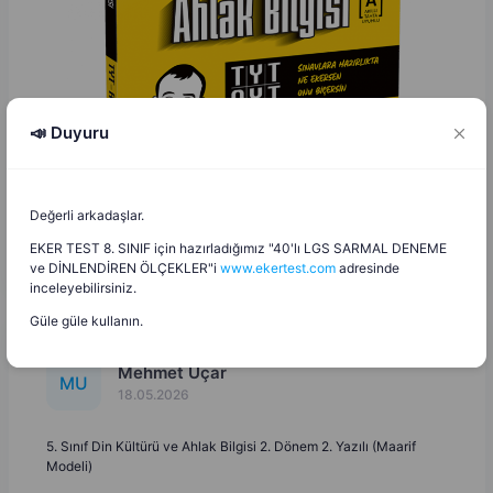
📣 Duyuru
Değerli arkadaşlar.
EKER TEST 8. SINIF için hazırladığımız "40'lı LGS SARMAL DENEME
ve DİNLENDİREN ÖLÇEKLER"i
www.ekertest.com
adresinde
inceleyebilirsiniz.
Güle güle kullanın.
Mehmet Uçar
M
U
18.05.2026
5. Sınıf Din Kültürü ve Ahlak Bilgisi 2. Dönem 2. Yazılı (Maarif
Modeli)