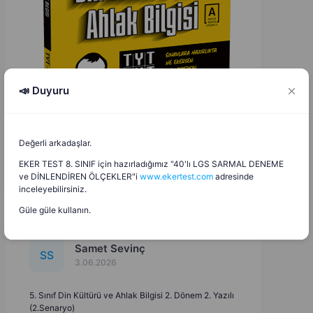
📣 Duyuru
Değerli arkadaşlar.
EKER TEST 8. SINIF için hazırladığımız "40'lı LGS SARMAL DENEME
ve DİNLENDİREN ÖLÇEKLER"i
www.ekertest.com
adresinde
inceleyebilirsiniz.
Güle güle kullanın.
Samet Sevinç
S
S
3.06.2026
5. Sınıf Din Kültürü ve Ahlak Bilgisi 2. Dönem 2. Yazılı
(2.Senaryo)