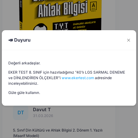
📣 Duyuru
Değerli arkadaşlar.
EKER TEST 8. SINIF için hazırladığımız "40'lı LGS SARMAL DENEME
ve DİNLENDİREN ÖLÇEKLER"i
www.ekertest.com
adresinde
inceleyebilirsiniz.
Güle güle kullanın.
Davut T
D
T
31.03.2026
5. Sınıf Din Kültürü ve Ahlak Bilgisi 2. Dönem 1. Yazılı
(Maarif Modeli)