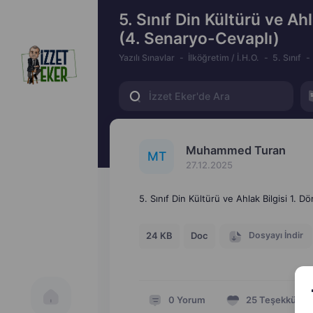
5. Sınıf Din Kültürü ve Ahl
(4. Senaryo-Cevaplı)
Yazılı Sınavlar
İlköğretim / İ.H.O.
5. Sınıf
Muhammed Turan
M
T
27.12.2025
5. Sınıf Din Kültürü ve Ahlak Bilgisi 1. D
Dosyayı İndir
24 KB
Doc
0
Yorum
25
Teşekkür