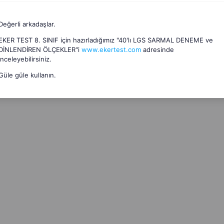
Değerli arkadaşlar.
EKER TEST 8. SINIF için hazırladığımız "40'lı LGS SARMAL DENEME ve
DİNLENDİREN ÖLÇEKLER"i
www.ekertest.com
adresinde
inceleyebilirsiniz.
Güle güle kullanın.