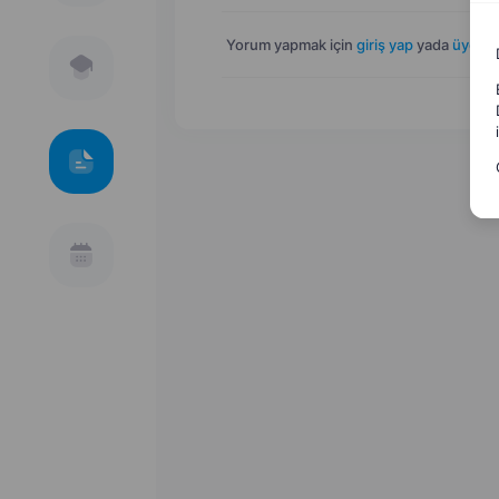
Yorum yapmak için
giriş yap
yada
üye ol
.