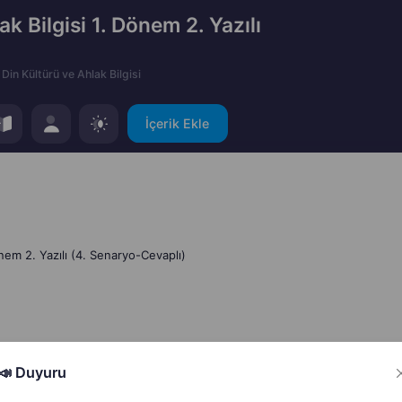
ak Bilgisi 1. Dönem 2. Yazılı
Din Kültürü ve Ahlak Bilgisi
İçerik Ekle
önem 2. Yazılı (4. Senaryo-Cevaplı)
📣 Duyuru
Hata Bildir
Paylaş