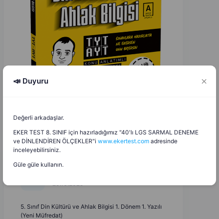
📣 Duyuru
Değerli arkadaşlar.
EKER TEST 8. SINIF için hazırladığımız "40'lı LGS SARMAL DENEME
ve DİNLENDİREN ÖLÇEKLER"i
www.ekertest.com
adresinde
inceleyebilirsiniz.
Güle güle kullanın.
Esra Mine Aydın
E
M
20.10.2025
5. Sınıf Din Kültürü ve Ahlak Bilgisi 1. Dönem 1. Yazılı
(Yeni Müfredat)