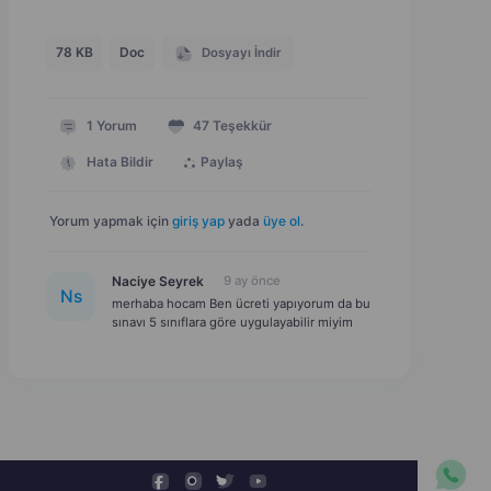
78 KB
Doc
Dosyayı İndir
1
Yorum
47
Teşekkür
Hata Bildir
Paylaş
Yorum yapmak için
giriş yap
yada
üye ol
.
Naciye Seyrek
9 ay önce
N
s
merhaba hocam Ben ücreti yapıyorum da bu
sınavı 5 sınıflara göre uygulayabilir miyim