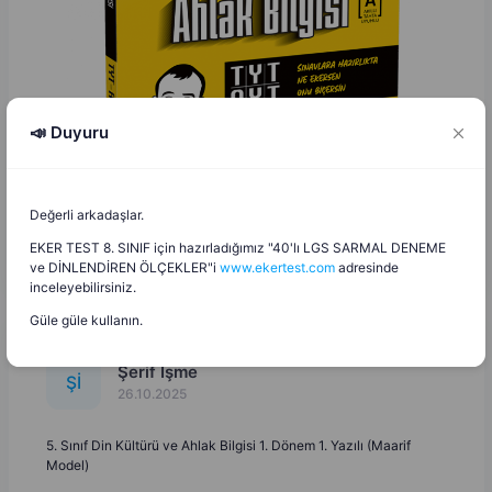
📣 Duyuru
Değerli arkadaşlar.
EKER TEST 8. SINIF için hazırladığımız "40'lı LGS SARMAL DENEME
ve DİNLENDİREN ÖLÇEKLER"i
www.ekertest.com
adresinde
inceleyebilirsiniz.
Güle güle kullanın.
Şerif İşme
Ş
İ
26.10.2025
5. Sınıf Din Kültürü ve Ahlak Bilgisi 1. Dönem 1. Yazılı (Maarif
Model)