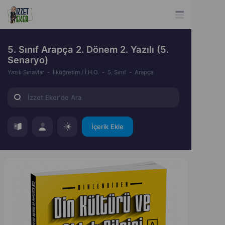
5. Sınıf Arapça 2. Dönem 2. Yazılı (5.
Senaryo)
Yazılı Sınavlar
İlköğretim / İ.H.O.
5. Sınıf
Arapça
İçerik Ekle