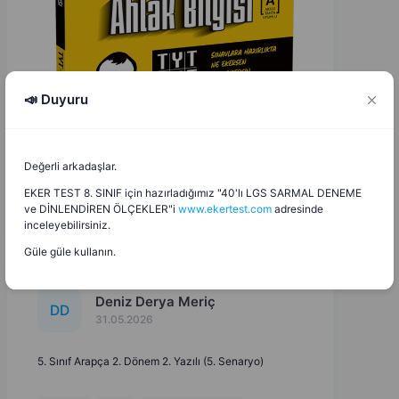
📣 Duyuru
Değerli arkadaşlar.
EKER TEST 8. SINIF için hazırladığımız "40'lı LGS SARMAL DENEME
ve DİNLENDİREN ÖLÇEKLER"i
www.ekertest.com
adresinde
inceleyebilirsiniz.
Güle güle kullanın.
Deniz Derya Meriç
D
D
31.05.2026
5. Sınıf Arapça 2. Dönem 2. Yazılı (5. Senaryo)