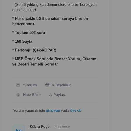
-
(Son 6 yılda çıkan denemelere bire bir benzeyen
orjinal sorular)
* Her ölçekte LGS de çıkan soruya bire bir
benzer soru.
* Toplam 502 soru
* 160 Sayfa
* Perforajlı (Çek-KOPAR)
* MEB Örnek Sorularla Benzer Yorum, Çıkarım
ve Beceri Temelli Sorular
2
Yorum
6
Teşekkür
Hata Bildir
Paylaş
Yorum yapmak için
giriş yap
yada
üye ol
.
Kübra Peçe
4 ay önce
k
p