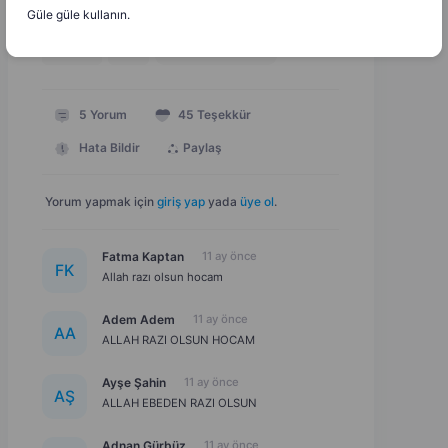
Güle güle kullanın.
326 KB
Doc
Dosyayı İndir
5
Yorum
45
Teşekkür
Hata Bildir
Paylaş
Yorum yapmak için
giriş yap
yada
üye ol
.
Fatma Kaptan
11 ay önce
F
K
Allah razı olsun hocam
Adem Adem
11 ay önce
A
A
ALLAH RAZI OLSUN HOCAM
Ayşe Şahin
11 ay önce
A
Ş
ALLAH EBEDEN RAZI OLSUN
Adnan Gürbüz
11 ay önce