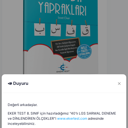
📣 Duyuru
İzzet Eker
İ
E
Değerli arkadaşlar.
1.09.2025
EKER TEST 8. SINIF için hazırladığımız "40'lı LGS SARMAL DENEME
ve DİNLENDİREN ÖLÇEKLER"i
www.ekertest.com
adresinde
2025 - 2026 Lise Seçmeli Temel Dini Bilgiler (İslam 2)
inceleyebilirsiniz.
Yıllık Plan