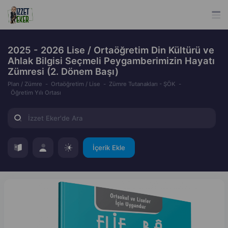
2025 - 2026 Lise / Ortaöğretim Din Kültürü ve
Ahlak Bilgisi Seçmeli Peygamberimizin Hayatı
Zümresi (2. Dönem Başı)
Plan / Zümre
Ortaöğretim / Lise
Zümre Tutanakları - ŞÖK
Öğretim Yılı Ortası
İçerik Ekle