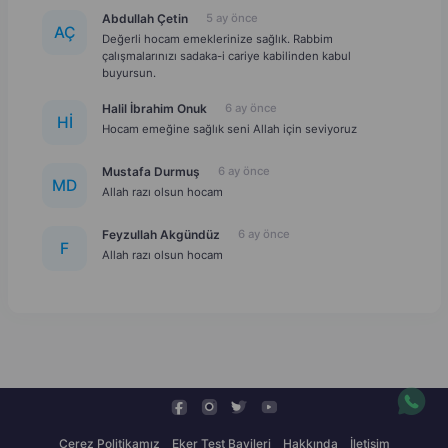
Abdullah Çetin
5 ay önce
A
Ç
Değerli hocam emeklerinize sağlık. Rabbim
çalışmalarınızı sadaka-i cariye kabilinden kabul
buyursun.
Halil İbrahim Onuk
6 ay önce
H
İ
Hocam emeğine sağlık seni Allah için seviyoruz
Mustafa Durmuş
6 ay önce
M
D
Allah razı olsun hocam
Feyzullah Akgündüz
6 ay önce
F
Allah razı olsun hocam
Çerez Politikamız
Eker Test Bayileri
Hakkında
İletişim