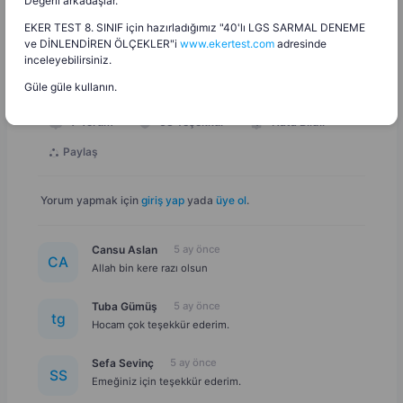
Değerli arkadaşlar.
Seçmeli Peygamberimizin Hayatı Zümresi (2. Dönem Başı)
EKER TEST 8. SINIF için hazırladığımız "40'lı LGS SARMAL DENEME
ve DİNLENDİREN ÖLÇEKLER"i
www.ekertest.com
adresinde
inceleyebilirsiniz.
188 KB
Doc
Dosyayı İndir
Güle güle kullanın.
7
Yorum
63
Teşekkür
Hata Bildir
Paylaş
Yorum yapmak için
giriş yap
yada
üye ol
.
Cansu Aslan
5 ay önce
C
A
Allah bin kere razı olsun
Tuba Gümüş
5 ay önce
t
g
Hocam çok teşekkür ederim.
Sefa Sevinç
5 ay önce
S
S
Emeğiniz için teşekkür ederim.