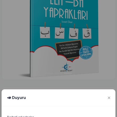
📣 Duyuru
İzzet Eker
İ
E
30.01.2026
2025 - 2026 Lise / Ortaöğretim Din Kültürü ve Ahlak Bilgisi