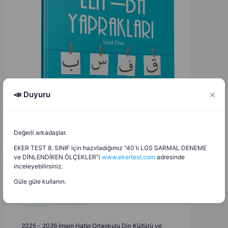
📣 Duyuru
Değerli arkadaşlar.
EKER TEST 8. SINIF için hazırladığımız "40'lı LGS SARMAL DENEME
ve DİNLENDİREN ÖLÇEKLER"i
www.ekertest.com
adresinde
inceleyebilirsiniz.
Güle güle kullanın.
İzzet Eker
İ
E
30.01.2026
2025 - 2026 İmam Hatip Ortaokulu Din Kültürü ve