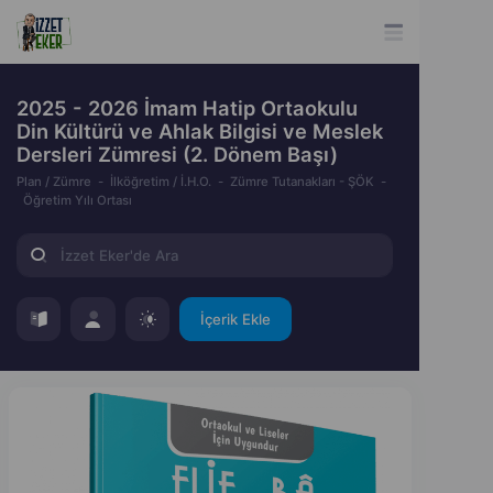
2025 - 2026 İmam Hatip Ortaokulu
Din Kültürü ve Ahlak Bilgisi ve Meslek
Dersleri Zümresi (2. Dönem Başı)
Plan / Zümre
İlköğretim / İ.H.O.
Zümre Tutanakları - ŞÖK
Öğretim Yılı Ortası
İçerik Ekle