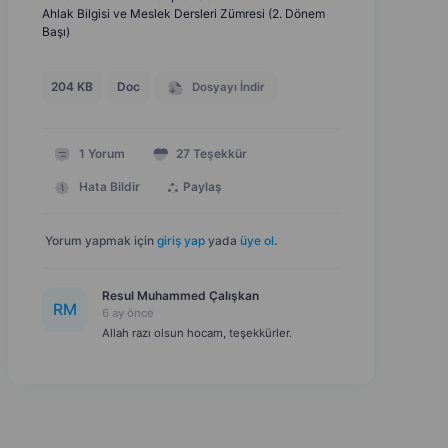
Ahlak Bilgisi ve Meslek Dersleri Zümresi (2. Dönem
Başı)
204 KB
Doc
Dosyayı İndir
1
Yorum
27
Teşekkür
Hata Bildir
Paylaş
Yorum yapmak için
giriş yap
yada
üye ol
.
Resul Muhammed Çalışkan
R
M
6 ay önce
Allah razı olsun hocam, teşekkürler.