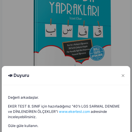
📣 Duyuru
Değerli arkadaşlar.
İzzet Eker
EKER TEST 8. SINIF için hazırladığımız "40'lı LGS SARMAL DENEME
İ
E
4.06.2025
ve DİNLENDİREN ÖLÇEKLER"i
www.ekertest.com
adresinde
inceleyebilirsiniz.
2024 - 2025 İmam Hatip Ortaokulu Meslek Dersleri Sene Sonu
Güle güle kullanın.
Zümre Tutanağı