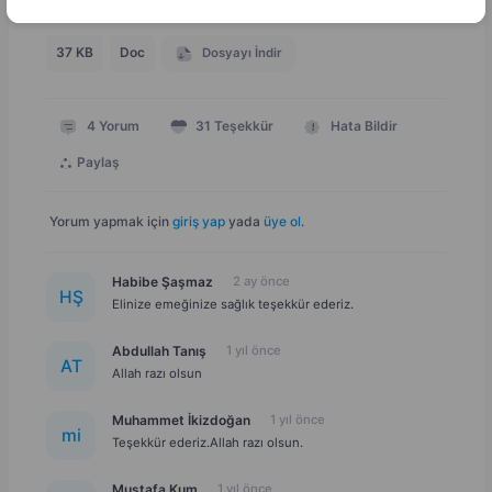
37 KB
Doc
Dosyayı İndir
4
Yorum
31
Teşekkür
Hata Bildir
Paylaş
Yorum yapmak için
giriş yap
yada
üye ol
.
Habibe Şaşmaz
2 ay önce
H
Ş
Elinize emeğinize sağlık teşekkür ederiz.
Abdullah Tanış
1 yıl önce
A
T
Allah razı olsun
Muhammet İkizdoğan
1 yıl önce
m
i
Teşekkür ederiz.Allah razı olsun.
Mustafa Kum
1 yıl önce