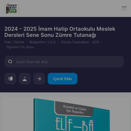
2024 - 2025 İmam Hatip Ortaokulu Meslek
Dersleri Sene Sonu Zümre Tutanağı
Plan / Zümre
İlköğretim / İ.H.O.
Zümre Tutanakları - ŞÖK
Öğretim Yılı Sonu
İçerik Ekle