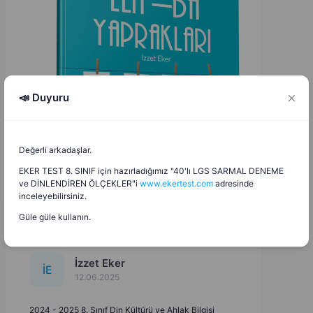
📣 Duyuru
Değerli arkadaşlar.
EKER TEST 8. SINIF için hazırladığımız "40'lı LGS SARMAL DENEME
ve DİNLENDİREN ÖLÇEKLER"i
www.ekertest.com
adresinde
inceleyebilirsiniz.
Güle güle kullanın.
İzzet Eker
İ
E
12.06.2025
2024 - 2025 8. Sınıf Din Kültürü ve Ahlak Bilgisi