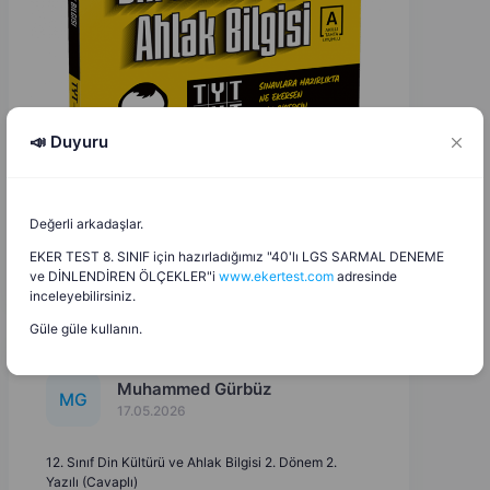
📣 Duyuru
Değerli arkadaşlar.
EKER TEST 8. SINIF için hazırladığımız "40'lı LGS SARMAL DENEME
ve DİNLENDİREN ÖLÇEKLER"i
www.ekertest.com
adresinde
inceleyebilirsiniz.
Güle güle kullanın.
Muhammed Gürbüz
M
G
17.05.2026
12. Sınıf Din Kültürü ve Ahlak Bilgisi 2. Dönem 2.
Yazılı (Cavaplı)