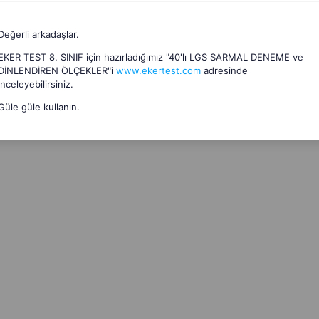
Değerli arkadaşlar.
EKER TEST 8. SINIF için hazırladığımız "40'lı LGS SARMAL DENEME ve
DİNLENDİREN ÖLÇEKLER"i
www.ekertest.com
adresinde
inceleyebilirsiniz.
Güle güle kullanın.