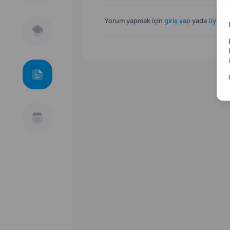
Yorum yapmak için
giriş yap
yada
üye ol
.