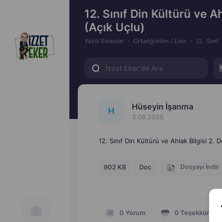
12. Sınıf Din Kültürü ve Ah
(Açık Uçlu)
Yazılı Sınavlar
Ortaöğretim / Lise
12. Sınıf
Hüseyin İşanma
H
3.06.2026
12. Sınıf Din Kültürü ve Ahlak Bilgisi 2. 
Dosyayı İndir
902 KB
Doc
0
Yorum
0
Teşekkür