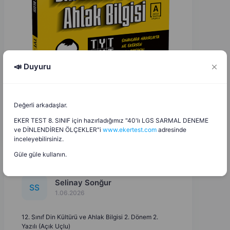
📣 Duyuru
Değerli arkadaşlar.
EKER TEST 8. SINIF için hazırladığımız "40'lı LGS SARMAL DENEME
ve DİNLENDİREN ÖLÇEKLER"i
www.ekertest.com
adresinde
inceleyebilirsiniz.
Güle güle kullanın.
Selinay Sonğur
S
S
1.06.2026
12. Sınıf Din Kültürü ve Ahlak Bilgisi 2. Dönem 2.
Yazılı (Açık Uçlu)