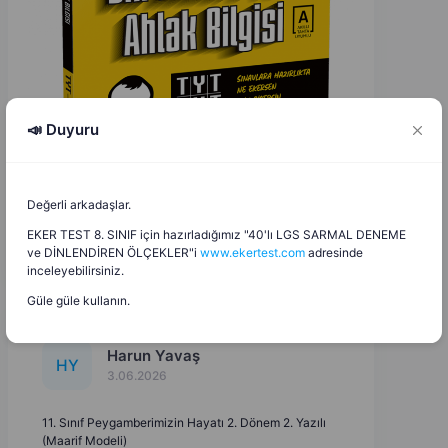
📣 Duyuru
Değerli arkadaşlar.
EKER TEST 8. SINIF için hazırladığımız "40'lı LGS SARMAL DENEME
ve DİNLENDİREN ÖLÇEKLER"i
www.ekertest.com
adresinde
inceleyebilirsiniz.
Güle güle kullanın.
Harun Yavaş
H
Y
3.06.2026
11. Sınıf Peygamberimizin Hayatı 2. Dönem 2. Yazılı
(Maarif Modeli)