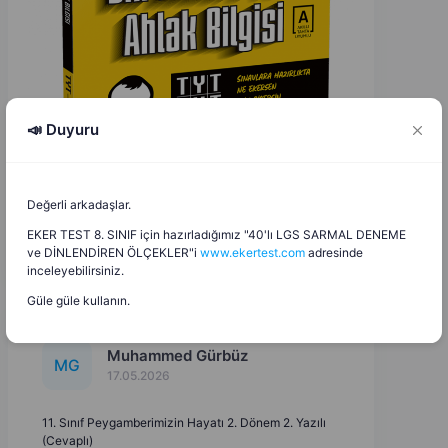
📣 Duyuru
Değerli arkadaşlar.
EKER TEST 8. SINIF için hazırladığımız "40'lı LGS SARMAL DENEME
ve DİNLENDİREN ÖLÇEKLER"i
www.ekertest.com
adresinde
inceleyebilirsiniz.
Güle güle kullanın.
Muhammed Gürbüz
M
G
17.05.2026
11. Sınıf Peygamberimizin Hayatı 2. Dönem 2. Yazılı
(Cevaplı)