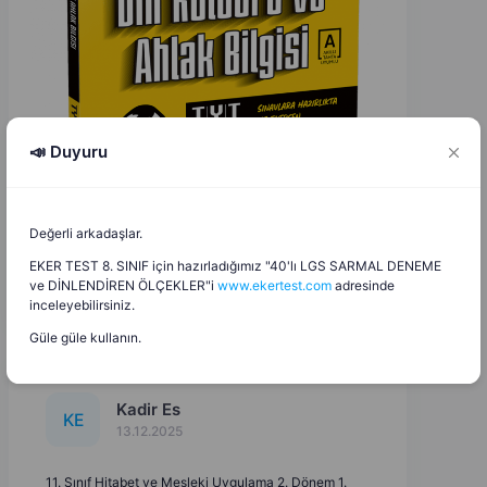
📣 Duyuru
Değerli arkadaşlar.
EKER TEST 8. SINIF için hazırladığımız "40'lı LGS SARMAL DENEME
ve DİNLENDİREN ÖLÇEKLER"i
www.ekertest.com
adresinde
inceleyebilirsiniz.
Güle güle kullanın.
Kadir Es
K
E
13.12.2025
11. Sınıf Hitabet ve Mesleki Uygulama 2. Dönem 1.