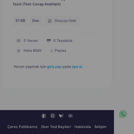
Yazılı (Test-Cevap Anahtarlı)
31 KB
Doc
Dosyayı İndir
0
Yorum
0
Teşekkür
Hata Bildir
Paylaş
Yorum yapmak için
giriş yap
yada
üye ol
.
Çerez Politikamız
Eker Test Bayileri
Hakkında
İletişim