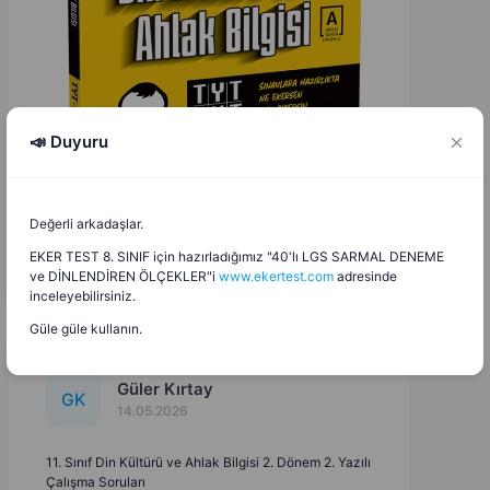
📣 Duyuru
Değerli arkadaşlar.
EKER TEST 8. SINIF için hazırladığımız "40'lı LGS SARMAL DENEME
ve DİNLENDİREN ÖLÇEKLER"i
www.ekertest.com
adresinde
inceleyebilirsiniz.
Güle güle kullanın.
Güler Kırtay
G
K
14.05.2026
11. Sınıf Din Kültürü ve Ahlak Bilgisi 2. Dönem 2. Yazılı
Çalışma Soruları