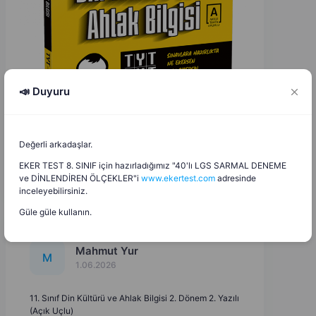
📣 Duyuru
Değerli arkadaşlar.
EKER TEST 8. SINIF için hazırladığımız "40'lı LGS SARMAL DENEME
ve DİNLENDİREN ÖLÇEKLER"i
www.ekertest.com
adresinde
inceleyebilirsiniz.
Güle güle kullanın.
Mahmut Yur
M
1.06.2026
11. Sınıf Din Kültürü ve Ahlak Bilgisi 2. Dönem 2. Yazılı
(Açık Uçlu)