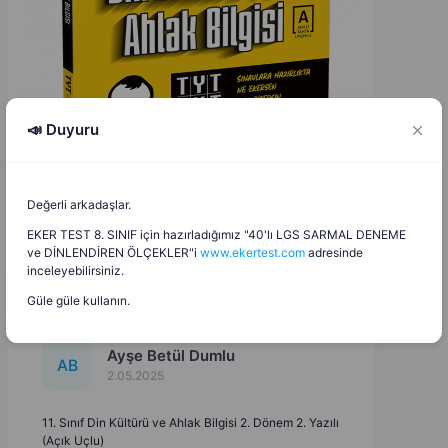
📣 Duyuru
Değerli arkadaşlar.
EKER TEST 8. SINIF için hazırladığımız "40'lı LGS SARMAL DENEME
ve DİNLENDİREN ÖLÇEKLER"i
www.ekertest.com
adresinde
inceleyebilirsiniz.
Güle güle kullanın.
Ayşe Betül Dumlu
A
B
2.05.2025
11. Sınıf Din Kültürü ve Ahlak Bilgisi 2. Dönem 2. Yazılı
(Açık Uçlu)