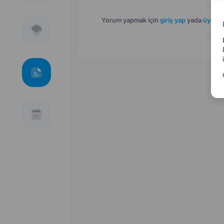
Yorum yapmak için
giriş yap
yada
üye ol
.