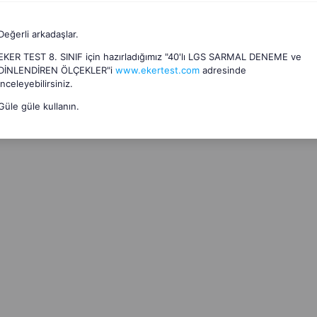
Değerli arkadaşlar.
EKER TEST 8. SINIF için hazırladığımız "40'lı LGS SARMAL DENEME ve
DİNLENDİREN ÖLÇEKLER"i
www.ekertest.com
adresinde
inceleyebilirsiniz.
Güle güle kullanın.