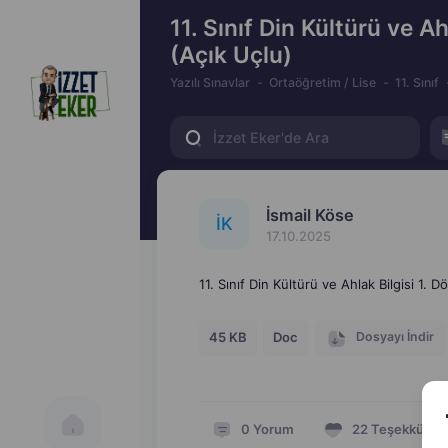
11. Sınıf Din Kültürü ve Ah
(Açık Uçlu)
Yazılı Sınavlar
Ortaöğretim / Lise
11. Sınıf
İsmail Köse
İ
K
17.10.2025
11. Sınıf Din Kültürü ve Ahlak Bilgisi 1. D
Dosyayı İndir
45 KB
Doc
0
Yorum
22
Teşekkür