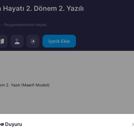
 Hayatı 2. Dönem 2. Yazılı
Peygamberimizin Hayatı
İçerik Ekle
m 2. Yazılı (Maarif Modeli)
📣 Duyuru
Hata Bildir
Paylaş