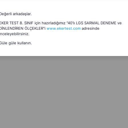
Değerli arkadaşlar.
EKER TEST 8. SINIF için hazırladığımız "40'lı LGS SARMAL DENEME ve
DİNLENDİREN ÖLÇEKLER"i
www.ekertest.com
adresinde
inceleyebilirsiniz.
Güle güle kullanın.