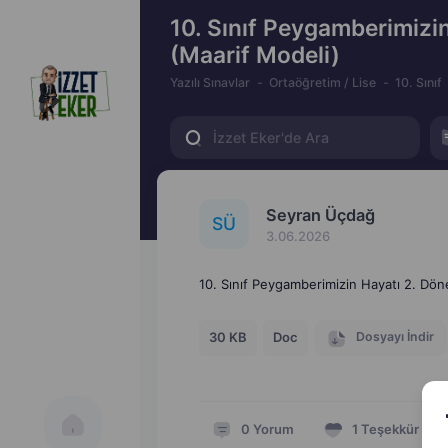
10. Sınıf Peygamberimizin
(Maarif Modeli)
Yazılı Sınavlar
Ortaöğretim / Lise
10. Sınıf
Seyran Üçdağ
S
Ü
3.06.2026
10. Sınıf Peygamberimizin Hayatı 2. Döne
Dosyayı İndir
30 KB
Doc
0
Yorum
1
Teşekkür