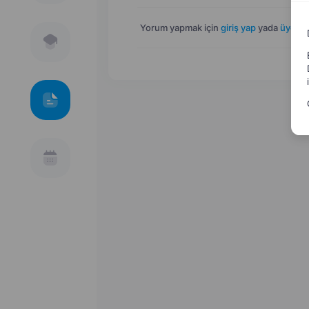
Yorum yapmak için
giriş yap
yada
üye ol
.