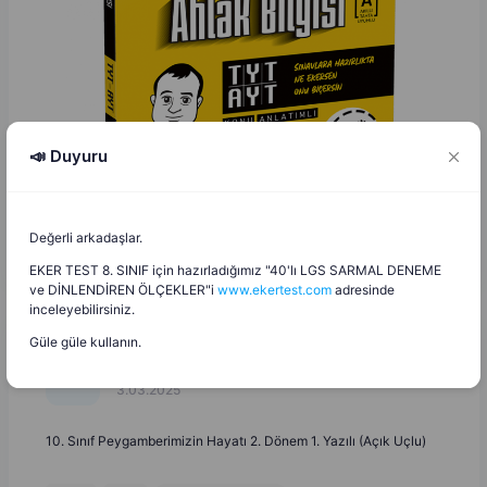
📣 Duyuru
Değerli arkadaşlar.
EKER TEST 8. SINIF için hazırladığımız "40'lı LGS SARMAL DENEME
ve DİNLENDİREN ÖLÇEKLER"i
www.ekertest.com
adresinde
inceleyebilirsiniz.
Güle güle kullanın.
Adem Evci
A
E
3.03.2025
10. Sınıf Peygamberimizin Hayatı 2. Dönem 1. Yazılı (Açık Uçlu)