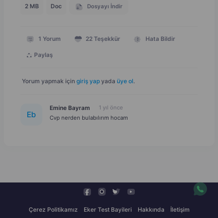
2 MB
Doc
Dosyayı İndir
1
Yorum
22
Teşekkür
Hata Bildir
Paylaş
Yorum yapmak için
giriş yap
yada
üye ol
.
Emine Bayram
1 yıl önce
E
b
Cvp nerden bulabılırım hocam
Çerez Politikamız
Eker Test Bayileri
Hakkında
İletişim