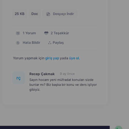
25 KB
Doc
Dosyayı İndir
1
Yorum
2
Teşekkür
Hata Bildir
Paylaş
Yorum yapmak için
giriş yap
yada
üye ol
.
Recep Çakmak
9 ay önce
r
ç
Sayın hocam yeni müfradat konuları sizde
bunlar mı? Biz başka bir konu ve ders işliyor
gibiyiz.