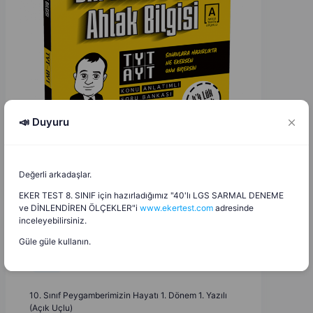
📣 Duyuru
Değerli arkadaşlar.
EKER TEST 8. SINIF için hazırladığımız "40'lı LGS SARMAL DENEME
ve DİNLENDİREN ÖLÇEKLER"i
www.ekertest.com
adresinde
inceleyebilirsiniz.
Güle güle kullanın.
Zeynep Sultan Özcan
Z
S
26.10.2025
10. Sınıf Peygamberimizin Hayatı 1. Dönem 1. Yazılı
(Açık Uçlu)