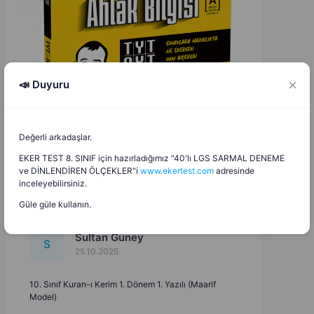
📣 Duyuru
Değerli arkadaşlar.
EKER TEST 8. SINIF için hazırladığımız "40'lı LGS SARMAL DENEME
ve DİNLENDİREN ÖLÇEKLER"i
www.ekertest.com
adresinde
inceleyebilirsiniz.
Güle güle kullanın.
Sultan Güney
S
25.10.2025
10. Sınıf Kuran-ı Kerim 1. Dönem 1. Yazılı (Maarif
Model)