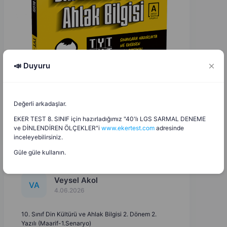
📣 Duyuru
Değerli arkadaşlar.
EKER TEST 8. SINIF için hazırladığımız "40'lı LGS SARMAL DENEME
ve DİNLENDİREN ÖLÇEKLER"i
www.ekertest.com
adresinde
inceleyebilirsiniz.
Güle güle kullanın.
Veysel Akol
V
A
4.06.2026
10. Sınıf Din Kültürü ve Ahlak Bilgisi 2. Dönem 2.
Yazılı (Maarif-1.Senaryo)