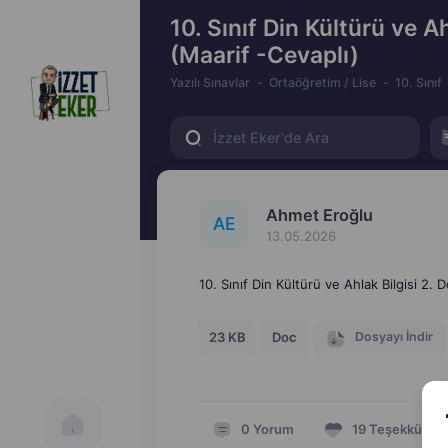
10. Sınıf Din Kültürü ve Ah
(Maarif -Cevaplı)
Yazılı Sınavlar
Ortaöğretim / Lise
10. Sınıf
Ahmet Eroğlu
A
E
13.05.2026
10. Sınıf Din Kültürü ve Ahlak Bilgisi 2. 
Dosyayı İndir
23 KB
Doc
0
Yorum
19
Teşekkür