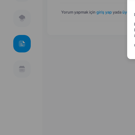
Yorum yapmak için
giriş yap
yada
üye ol
.