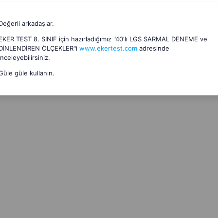
Değerli arkadaşlar.
EKER TEST 8. SINIF için hazırladığımız "40'lı LGS SARMAL DENEME ve
DİNLENDİREN ÖLÇEKLER"i
www.ekertest.com
adresinde
inceleyebilirsiniz.
Güle güle kullanın.