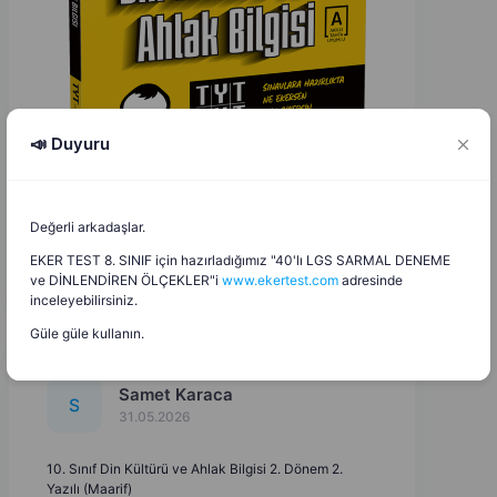
📣 Duyuru
Değerli arkadaşlar.
EKER TEST 8. SINIF için hazırladığımız "40'lı LGS SARMAL DENEME
ve DİNLENDİREN ÖLÇEKLER"i
www.ekertest.com
adresinde
inceleyebilirsiniz.
Güle güle kullanın.
Samet Karaca
S
31.05.2026
10. Sınıf Din Kültürü ve Ahlak Bilgisi 2. Dönem 2.
Yazılı (Maarif)