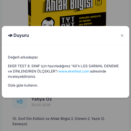
📣 Duyuru
Değerli arkadaşlar.
EKER TEST 8. SINIF için hazırladığımız "40'lı LGS SARMAL DENEME
ve DİNLENDİREN ÖLÇEKLER"i
www.ekertest.com
adresinde
inceleyebilirsiniz.
Güle güle kullanın.
Yahya Öz
Y
Ö
29.05.2026
10. Sınıf Din Kültürü ve Ahlak Bilgisi 2. Dönem 2. Yazılı (2.
Senaryo)